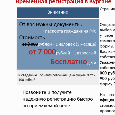
Временная регистрация в Кургане
Страниц
Внимание
От вас нужны документы:
Существ
выбор а
- паспорта гражданина РФ;
у себя
Стоимость :
самосто
от 8 000
рублей - 1 человек (3 месяца)
формы, 
от 7 000
Вас, ка
рублей - 1 взрослый
собстве
Бесплатно
Уважаем
дети
собств
000 руб
К сведению
- ориентировочная цена
формы 3 от 9
900 руб
100 рублей
форму 3
Позвоните и получите
На сег
надежную регистрацию быстро
официа
по приемлемой цене.
стоимос
пропис