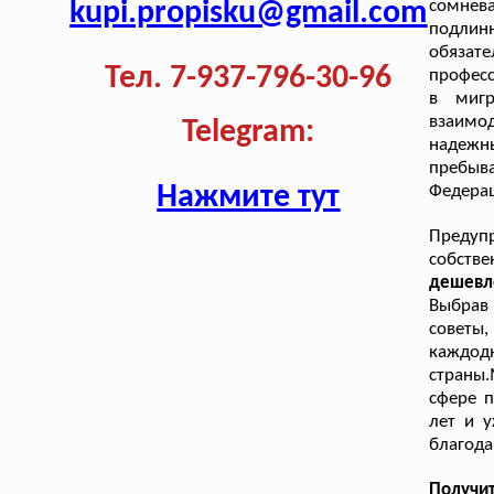
kupi.propisku@gmail.com
сомнева
подлин
обязат
Тел. 7-937-796-30-96
професс
в мигр
взаимод
Telegram:
надежн
пребыва
Нажмите тут
Федерац
Предуп
собств
дешевле
Выбрав 
советы
каждод
страны
сфере 
лет и у
благода
Получи